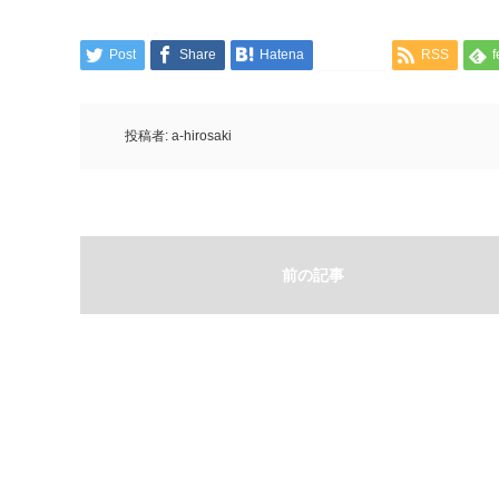
Post
Share
Hatena
LINE
RSS
f
投稿者:
a-hirosaki
前の記事