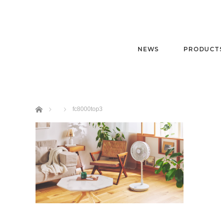
fc8000top3
2026.04.30
NEWS
PRODUCT
ホーム
fc8000top3