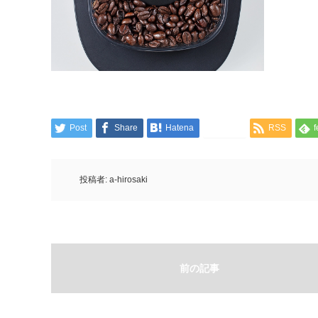
Post
Share
Hatena
LINE
RSS
f
投稿者:
a-hirosaki
前の記事