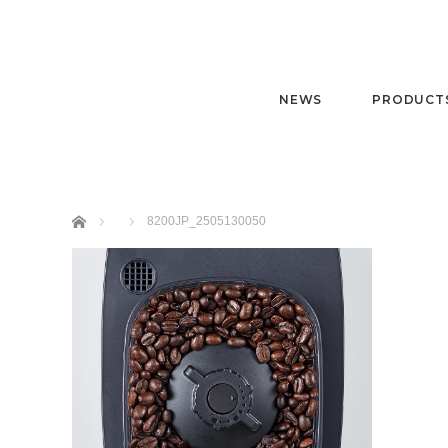
8200JP_2505130050
2026.02.13
NEWS
PRODUCT
ホーム
8200JP_2505130050