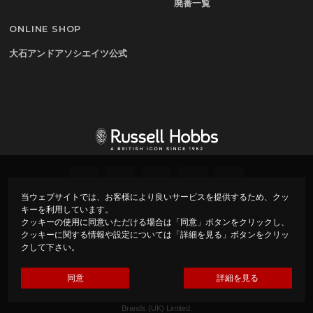
廃番一覧
ONLINE SHOP
大石アンドアソシエイツ公式
当ウェブサイトでは、お客様により良いサービスを提供するため、クッ
キーを利用しています。
プライバシーポリシー
会社概要
クッキーの使用に同意いただける場合は「同意」ボタンをクリックし、
クッキーに関する情報や設定については「詳細を見る」ボタンをクリッ
クして下さい。
Copyright ©
Russell Hobbs – ラッセルホブス –
All rights
reserved.
Made by Oishi & Associates under Licence from Spectrum
同意
詳細を見る
Brands (UK) Limited.
Russell Hobbs is the registered trade mark of Spectrum
Brands (UK) Limited.