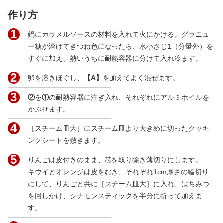
作り方
1
鍋にカラメルソースの材料を入れて火にかける。グラニュ
ー糖が溶けてきつね色になったら、水小さじ1（分量外）を
すぐに加え、熱いうちに耐熱容器に分けて入れ冷ます。
2
卵を溶きほぐし、
【A】
を加えてよく混ぜます。
3
②
を
①
の耐熱容器に注ぎ入れ、それぞれにアルミホイルを
かぶせます。
4
［スチーム皿大］にスチーム皿より大きめに切ったクッキ
ングシートを敷きます。
5
りんごは皮付きのまま、芯を取り除き薄切りにします。
キウイとオレンジは皮をむき、それぞれ1cm厚さの輪切り
にして、りんごと共に［スチーム皿大］に入れ、はちみつ
を回しかけ、シナモンスティックを半分に折って加えま
す。