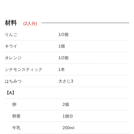
材料
(2人分)
りんご
1/2個
キウイ
1個
オレンジ
1/2個
シナモンスティック
1本
はちみつ
大さじ3
【A】
卵
2個
卵黄
1個分
牛乳
200ml