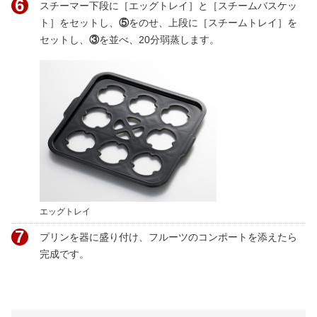
6
スチーマー下段に［エッグトレイ］と［スチームバスケッ
ト］をセットし、
⑤
をのせ、上段に［スチームトレイ］を
セットし、
③
を並べ、20分弱蒸します。
エッグトレイ
7
プリンを器に盛り付け、フルーツのコンポートを添えたら
完成です。