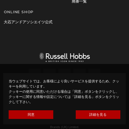
廃番一覧
ONLINE SHOP
大石アンドアソシエイツ公式
当ウェブサイトでは、お客様により良いサービスを提供するため、クッ
キーを利用しています。
プライバシーポリシー
会社概要
クッキーの使用に同意いただける場合は「同意」ボタンをクリックし、
クッキーに関する情報や設定については「詳細を見る」ボタンをクリッ
クして下さい。
Copyright ©
Russell Hobbs – ラッセルホブス –
All rights
reserved.
Made by Oishi & Associates under Licence from Spectrum
同意
詳細を見る
Brands (UK) Limited.
Russell Hobbs is the registered trade mark of Spectrum
Brands (UK) Limited.