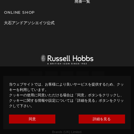
廃番一覧
ONLINE SHOP
大石アンドアソシエイツ公式
当ウェブサイトでは、お客様により良いサービスを提供するため、クッ
キーを利用しています。
プライバシーポリシー
会社概要
クッキーの使用に同意いただける場合は「同意」ボタンをクリックし、
クッキーに関する情報や設定については「詳細を見る」ボタンをクリッ
クして下さい。
Copyright ©
Russell Hobbs – ラッセルホブス –
All rights
reserved.
Made by Oishi & Associates under Licence from Spectrum
同意
詳細を見る
Brands (UK) Limited.
Russell Hobbs is the registered trade mark of Spectrum
Brands (UK) Limited.