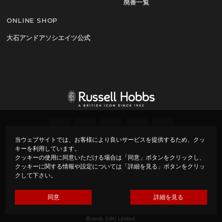
廃番一覧
ONLINE SHOP
大石アンドアソシエイツ公式
当ウェブサイトでは、お客様により良いサービスを提供するため、クッ
キーを利用しています。
プライバシーポリシー
会社概要
クッキーの使用に同意いただける場合は「同意」ボタンをクリックし、
クッキーに関する情報や設定については「詳細を見る」ボタンをクリッ
クして下さい。
Copyright ©
Russell Hobbs – ラッセルホブス –
All rights
reserved.
Made by Oishi & Associates under Licence from Spectrum
同意
詳細を見る
Brands (UK) Limited.
Russell Hobbs is the registered trade mark of Spectrum
Brands (UK) Limited.