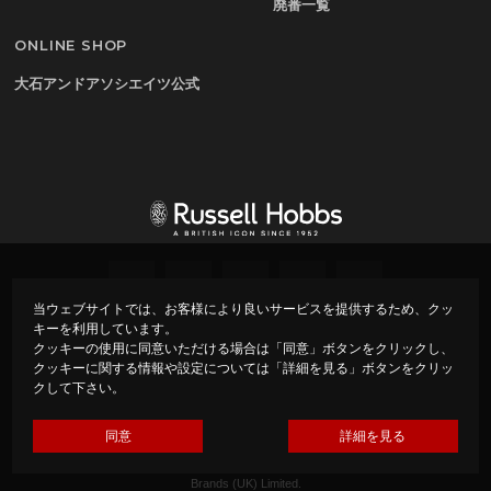
廃番一覧
ONLINE SHOP
大石アンドアソシエイツ公式
当ウェブサイトでは、お客様により良いサービスを提供するため、クッ
キーを利用しています。
プライバシーポリシー
会社概要
クッキーの使用に同意いただける場合は「同意」ボタンをクリックし、
クッキーに関する情報や設定については「詳細を見る」ボタンをクリッ
クして下さい。
Copyright ©
Russell Hobbs – ラッセルホブス –
All rights
reserved.
Made by Oishi & Associates under Licence from Spectrum
同意
詳細を見る
Brands (UK) Limited.
Russell Hobbs is the registered trade mark of Spectrum
Brands (UK) Limited.