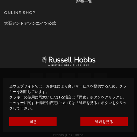
廃番一覧
ONLINE SHOP
大石アンドアソシエイツ公式
当ウェブサイトでは、お客様により良いサービスを提供するため、クッ
キーを利用しています。
プライバシーポリシー
会社概要
クッキーの使用に同意いただける場合は「同意」ボタンをクリックし、
クッキーに関する情報や設定については「詳細を見る」ボタンをクリッ
クして下さい。
Copyright ©
Russell Hobbs – ラッセルホブス –
All rights
reserved.
Made by Oishi & Associates under Licence from Spectrum
同意
詳細を見る
Brands (UK) Limited.
Russell Hobbs is the registered trade mark of Spectrum
Brands (UK) Limited.