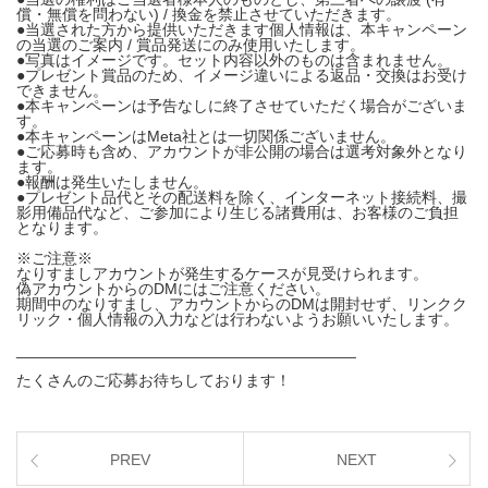
償・無償を問わない) / 換金を禁止させていただきます。
●当選された方から提供いただきます個人情報は、本キャンペーン
の当選のご案内 / 賞品発送にのみ使用いたします。
●写真はイメージです。セット内容以外のものは含まれません。
●プレゼント賞品のため、イメージ違いによる返品・交換はお受け
できません。
●本キャンペーンは予告なしに終了させていただく場合がございま
す。
●本キャンペーンはMeta社とは一切関係ございません。
●ご応募時も含め、アカウントが非公開の場合は選考対象外となり
ます。
●報酬は発生いたしません。
●プレゼント品代とその配送料を除く、インターネット接続料、撮
影用備品代など、ご参加により生じる諸費用は、お客様のご負担
となります。
※ご注意※
なりすましアカウントが発生するケースが見受けられます。
偽アカウントからのDMにはご注意ください。
期間中のなりすまし、アカウントからのDMは開封せず、リンクク
リック・個人情報の入力などは行わないようお願いいたします。
_______________________________________
たくさんのご応募お待ちしております！
PREV
NEXT