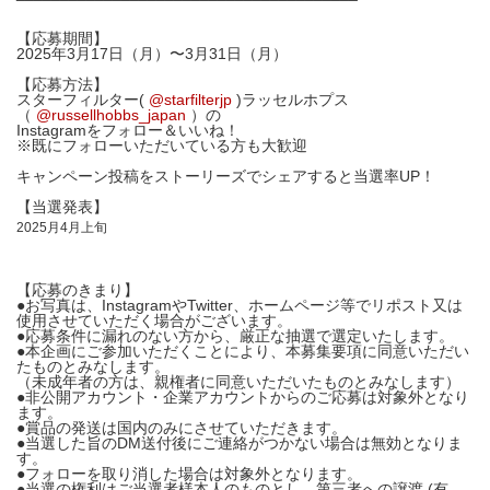
【応募期間】
2025年3月17日（月）〜3月31日（月）
【応募方法】
スターフィルター(
@starfilterjp
)ラッセルホプス
（
@russellhobbs_japan
）の
Instagramをフォロー＆いいね！
※既にフォローいただいている方も大歓迎
キャンペーン投稿をストーリーズでシェアすると当選率UP！
【当選発表】
2025月4月上旬
【応募のきまり】
●お写真は、InstagramやTwitter、ホームページ等でリポスト又は
使用させていただく場合がございます。
●応募条件に漏れのない方から、厳正な抽選で選定いたします。
●本企画にご参加いただくことにより、本募集要項に同意いただい
たものとみなします。
（未成年者の方は、親権者に同意いただいたものとみなします）
●非公開アカウント・企業アカウントからのご応募は対象外となり
ます。
●賞品の発送は国内のみにさせていただきます。
●当選した旨のDM送付後にご連絡がつかない場合は無効となりま
す。
●フォローを取り消した場合は対象外となります。
●当選の権利はご当選者様本人のものとし、第三者への譲渡 (有