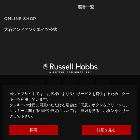
廃番一覧
ONLINE SHOP
大石アンドアソシエイツ公式
当ウェブサイトでは、お客様により良いサービスを提供するため、クッ
キーを利用しています。
プライバシーポリシー
会社概要
クッキーの使用に同意いただける場合は「同意」ボタンをクリックし、
クッキーに関する情報や設定については「詳細を見る」ボタンをクリッ
クして下さい。
Copyright ©
Russell Hobbs – ラッセルホブス –
All rights
reserved.
Made by Oishi & Associates under Licence from Spectrum
同意
詳細を見る
Brands (UK) Limited.
Russell Hobbs is the registered trade mark of Spectrum